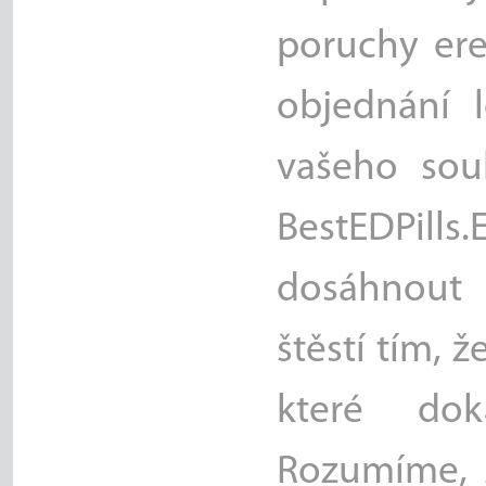
poruchy ere
objednání 
vašeho sou
BestEDPills
dosáhnout 
štěstí tím, 
které dok
Rozumíme, ž