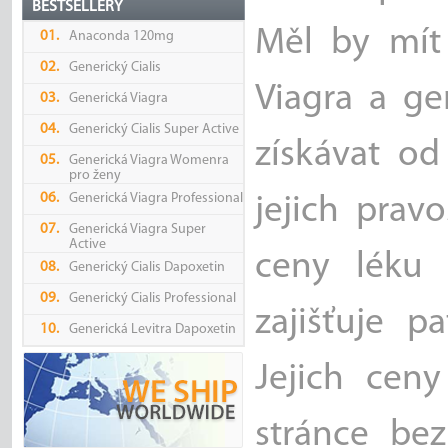
BESTSELLERY
Měl by mít 
01.
Anaconda 120mg
02.
Generický Cialis
Viagra a gen
03.
Generická Viagra
04.
Generický Cialis Super Active
získávat od
05.
Generická Viagra Womenra
pro ženy
06.
Generická Viagra Professional
jejich pravo
07.
Generická Viagra Super
Active
ceny léku 
08.
Generický Cialis Dapoxetin
09.
Generický Cialis Professional
zajišťuje p
10.
Generická Levitra Dapoxetin
Jejich cen
stránce bez