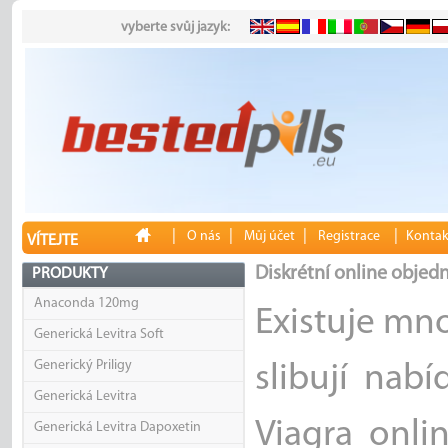
vyberte svůj jazyk:
|
|
|
|
O nás
Můj účet
Registrace
Kontak
VÍTEJTE
Diskrétní online objedn
PRODUKTY
Anaconda 120mg
Existuje mn
Generická Levitra Soft
Generický Priligy
slibují nab
Generická Levitra
Viagra onlin
Generická Levitra Dapoxetin