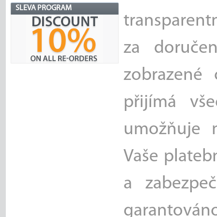
SLEVA PROGRAM
transparent
za doručen
zobrazené 
přijímá vš
umožňuje m
Vaše plateb
a zabezpe
garantován