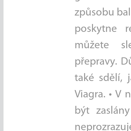
způsobu bal
poskytne r
můžete sl
přepravy. D
také sdělí, 
Viagra. • V 
být zaslán
neprozrazu