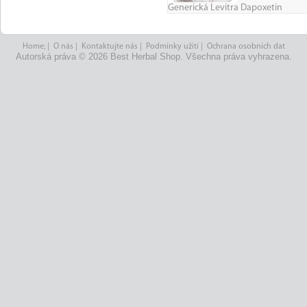
Generická Levitra Dapoxetin
Home;
|
O nás
|
Kontaktujte nás
|
Podmínky užití
|
Ochrana osobních dat
Autorská práva © 2026 Best Herbal Shop. Všechna práva vyhrazena.