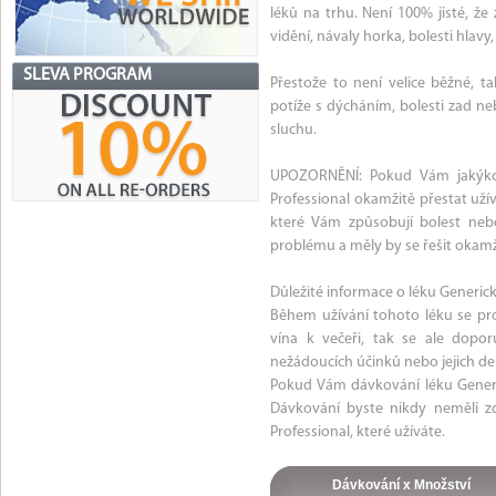
léků na trhu. Není 100% jisté, ž
vidění, návaly horka, bolesti hlav
SLEVA PROGRAM
Přestože to není velice běžné, ta
potíže s dýcháním, bolesti zad neb
sluchu.
UPOZORNĚNÍ: Pokud Vám jakýkoli
Professional okamžitě přestat uží
které Vám způsobují bolest ne
problému a měly by se řešit okamž
Důležité informace o léku Generick
Během užívání tohoto léku se pro
vína k večeři, tak se ale dopo
nežádoucích účinků nebo jejich del
Pokud Vám dávkování léku Generic
Dávkování byste nikdy neměli zd
Professional, které užíváte.
Dávkování x Množství