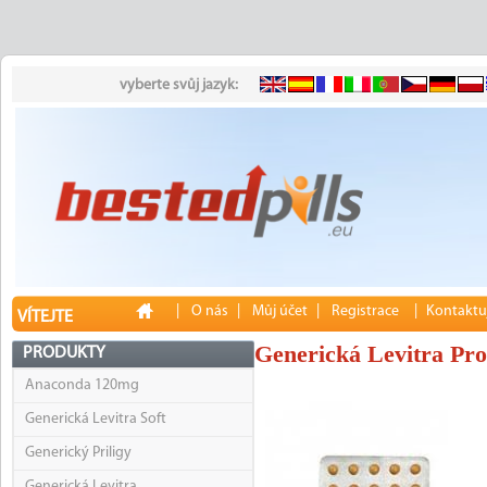
vyberte svůj jazyk:
|
O nás
|
Můj účet
|
Registrace
|
Kontaktu
VÍTEJTE
Generická Levitra Pro
PRODUKTY
Anaconda 120mg
Generická Levitra Soft
Generický Priligy
Generická Levitra