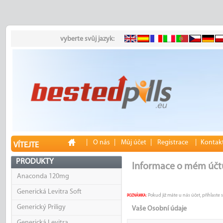
vyberte svůj jazyk:
|
O nás
|
Můj účet
|
Registrace
|
Kontakt
VÍTEJTE
PRODUKTY
Informace o mém účt
Anaconda 120mg
Generická Levitra Soft
Pokud již máte u nás účet, přihlaste 
POZNÁMKA:
Generický Priligy
Vaše Osobní údaje
Generická Levitra